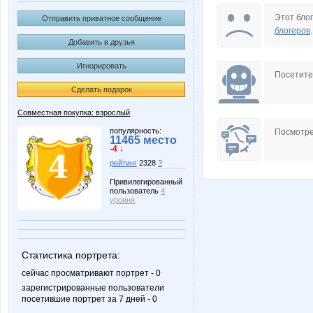
ExtensionClub
Kathrin
Этот блог
Отправить приватное сообщение
блогеров
.
Добавить в друзья
Игнорировать
Nata.li
Natikk
Посетит
Сделать подарок
Совместная покупка: взрослый
VerukSa
androle
популярность:
Посмотре
11465 место
-4 ↓
рейтинг
2328
?
Привилегированный
пользователь
4
esyaya
gorjulva
уровня
Статистика портрета:
lexsa08
lusa
сейчас просматривают портрет - 0
зарегистрированные пользователи
посетившие портрет за 7 дней - 0