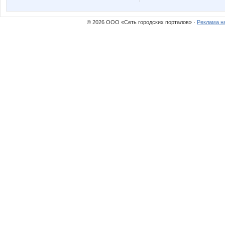
safanuko1
sokolik2
© 2026 ООО «Сеть городских порталов» ·
Реклама н
маняш@
маргарит
Алёна767
Але
ГетцЮля
Ильян
Лолана
ЛУЧШАЯ