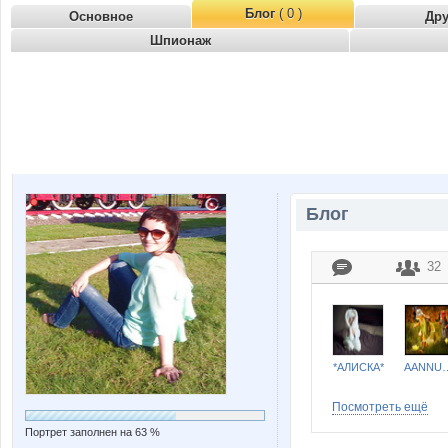
Блог
( 0 )
Основное
Др
Шпионаж
Блог
32
*АЛИСКА*
AANN
Посмотреть ещё
Портрет заполнен на 63 %